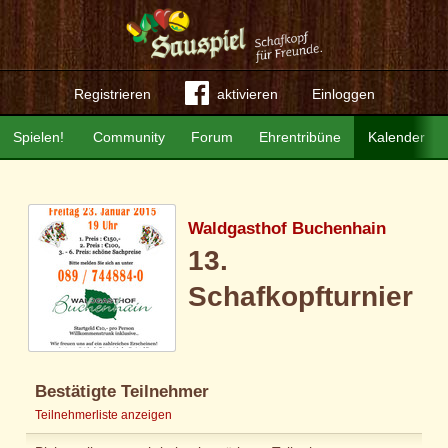
Registrieren
aktivieren
Einloggen
Spielen!
Community
Forum
Ehrentribüne
Kalender
Waldgasthof Buchenhain
13.
Schafkopfturnier
Bestätigte Teilnehmer
Teilnehmerliste anzeigen