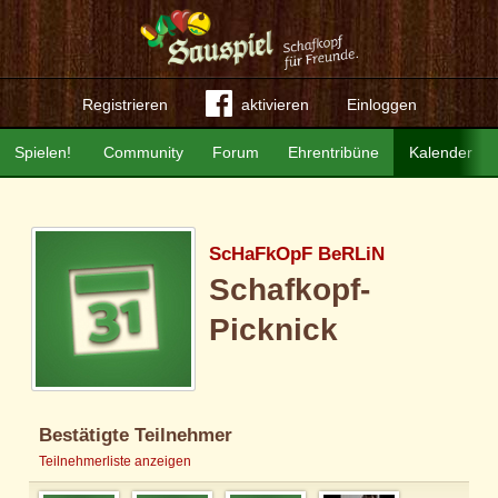
Registrieren
aktivieren
Einloggen
Spielen!
Community
Forum
Ehrentribüne
Kalender
ScHaFkOpF BeRLiN
Schafkopf-
Picknick
Bestätigte Teilnehmer
Teilnehmerliste anzeigen