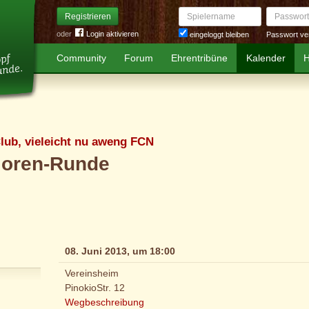
Spielername
Passwort
Registrieren
oder
Login aktivieren
Passwort ve
eingeloggt bleiben
Community
Forum
Ehrentribüne
Kalender
H
lub, vieleicht nu aweng FCN
joren-Runde
08. Juni 2013, um 18:00
Vereinsheim
PinokioStr. 12
Wegbeschreibung