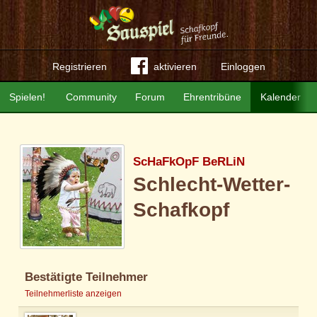
Registrieren
aktivieren
Einloggen
Spielen!
Community
Forum
Ehrentribüne
Kalender
ScHaFkOpF BeRLiN
Schlecht-Wetter-
Schafkopf
Bestätigte Teilnehmer
Teilnehmerliste anzeigen