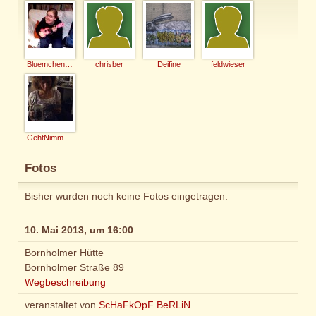
Bluemchen-Caro
chrisber
Deifine
feldwieser
GehtNimmaGenau
Fotos
Bisher wurden noch keine Fotos eingetragen.
10. Mai 2013, um 16:00
Bornholmer Hütte
Bornholmer Straße 89
Wegbeschreibung
veranstaltet von
ScHaFkOpF BeRLiN