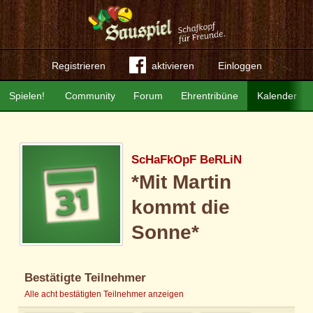
Registrieren
aktivieren
Einloggen
Spielen!
Community
Forum
Ehrentribüne
Kalender
ScHaFkOpF BeRLiN
*Mit Martin
kommt die
Sonne*
Bestätigte Teilnehmer
Alle acht bestätigten Teilnehmer anzeigen