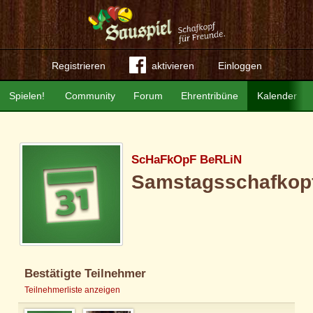
Registrieren
aktivieren
Einloggen
Spielen!
Community
Forum
Ehrentribüne
Kalender
ScHaFkOpF BeRLiN
Samstagsschafkop
Bestätigte Teilnehmer
Teilnehmerliste anzeigen