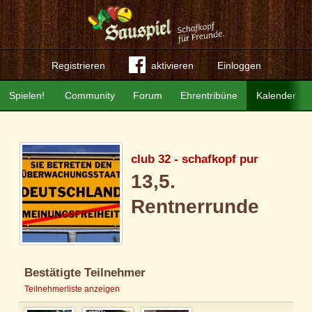
Registrieren
aktivieren
Einloggen
Spielen!
Community
Forum
Ehrentribüne
Kalender
club 32 - schafkopf pur
13,5.
Rentnerrunde
Bestätigte Teilnehmer
Teilnehmerliste anzeigen