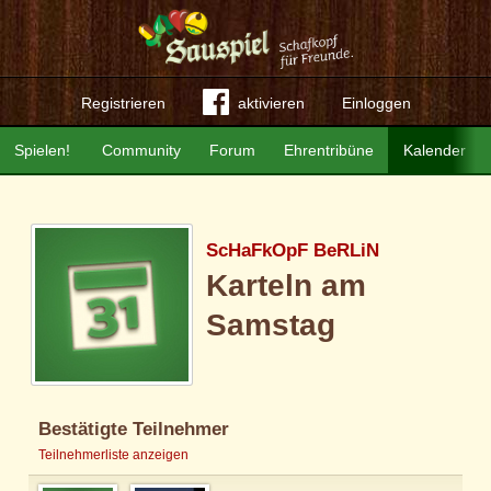
Registrieren
aktivieren
Einloggen
Spielen!
Community
Forum
Ehrentribüne
Kalender
ScHaFkOpF BeRLiN
Karteln am
Samstag
Bestätigte Teilnehmer
Teilnehmerliste anzeigen