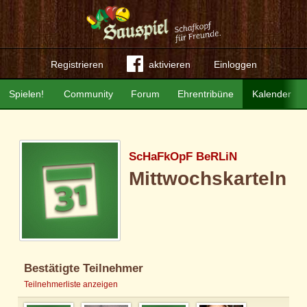
Registrieren
aktivieren
Einloggen
Spielen!
Community
Forum
Ehrentribüne
Kalender
ScHaFkOpF BeRLiN
Mittwochskarteln
Bestätigte Teilnehmer
Teilnehmerliste anzeigen