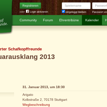
Spielername
Passwort
Registrieren
oder
Login aktivieren
Passwort ve
eingeloggt bleiben
Community
Forum
Ehrentribüne
Kalender
H
arter Schafkopffreunde
uarausklang 2013
31. Januar 2013, um 18:30
Arigato
Kolbstraße 2, 70178 Stuttgart
Wegbeschreibung