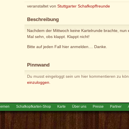
veranstaltet von
Stuttgarter Schafkopffreunde
Beschreibung
Nachdem der Mittwoch keine Kartelrunde brachte, nun e
Mal sehn, obs klappt. Klappt nicht!
Bitte auf jeden Fall hier anmelden.... Danke.
Pinnwand
Du musst eingeloggt sein um hier kommentieren zu kö
einzuloggen.
lernen
Schafkopfkarten-Shop
Karte
Über uns
Presse
Partner