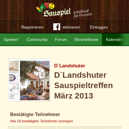
Registrieren
aktivieren
Einloggen
Spielen!
Community
Forum
Ehrentribüne
Kalender
D`Landshuter
D`Landshuter
Sauspieltreffen
März 2013
Bestätigte Teilnehmer
Alle 16 bestätigten Teilnehmer anzeigen