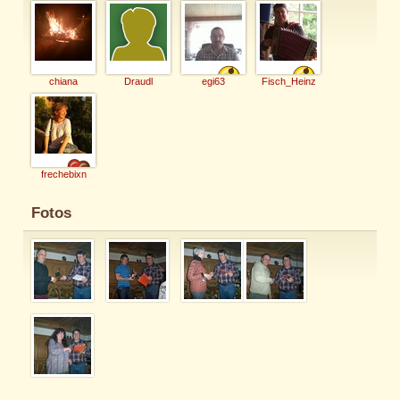
chiana
Draudl
egi63
Fisch_Heinz
frechebixn
Fotos