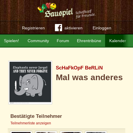
Registrieren
aktivieren
Einloggen
Spielen!
Community
Forum
Ehrentribüne
Kalender
ScHaFkOpF BeRLiN
Mal was anderes
Bestätigte Teilnehmer
Teilnehmerliste anzeigen