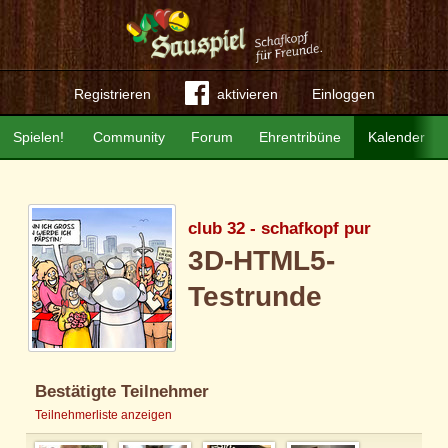
Registrieren
aktivieren
Einloggen
Spielen!
Community
Forum
Ehrentribüne
Kalender
club 32 - schafkopf pur
3D-HTML5-
Testrunde
Bestätigte Teilnehmer
Teilnehmerliste anzeigen