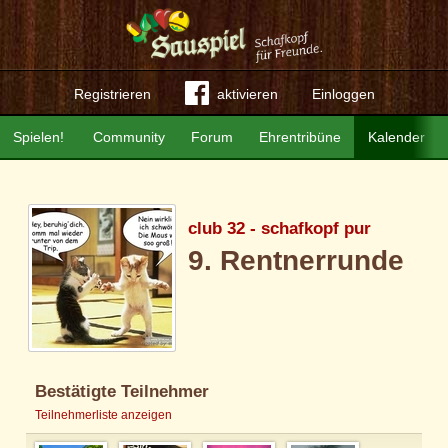
Registrieren
aktivieren
Einloggen
Spielen!
Community
Forum
Ehrentribüne
Kalender
club 32 - schafkopf pur
9. Rentnerrunde
Bestätigte Teilnehmer
Teilnehmerliste anzeigen