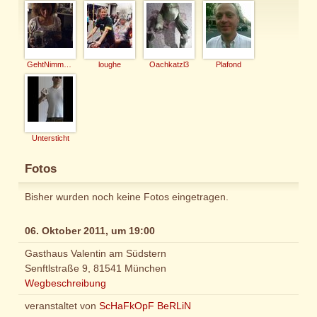
GehtNimmaGenau
loughe
Oachkatzl3
Plafond
Untersticht
Fotos
Bisher wurden noch keine Fotos eingetragen.
06. Oktober 2011, um 19:00
Gasthaus Valentin am Südstern
Senftlstraße 9, 81541 München
Wegbeschreibung
veranstaltet von
ScHaFkOpF BeRLiN