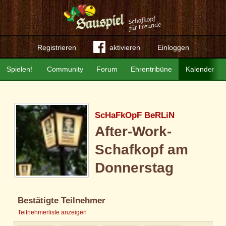
Registrieren
aktivieren
Einloggen
Spielen!
Community
Forum
Ehrentribüne
Kalender
ScHaFkOpF BeRLiN
After-Work-
Schafkopf am
Donnerstag
Bestätigte Teilnehmer
Teilnehmerliste anzeigen