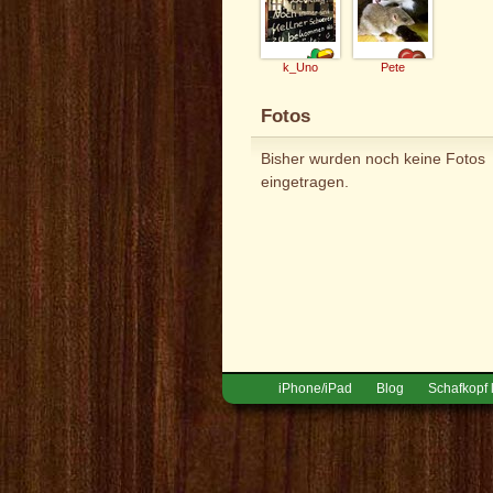
k_Uno
Pete
Fotos
Bisher wurden noch keine Fotos
eingetragen.
iPhone/iPad
Blog
Schafkopf 