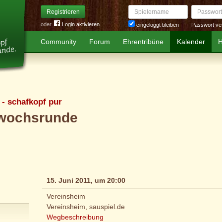
Spielername
Passwort
Registrieren
oder
Login aktivieren
Passwort ve
eingeloggt bleiben
Community
Forum
Ehrentribüne
Kalender
H
 - schafkopf pur
twochsrunde
15. Juni 2011, um 20:00
Vereinsheim
Vereinsheim, sauspiel.de
Wegbeschreibung