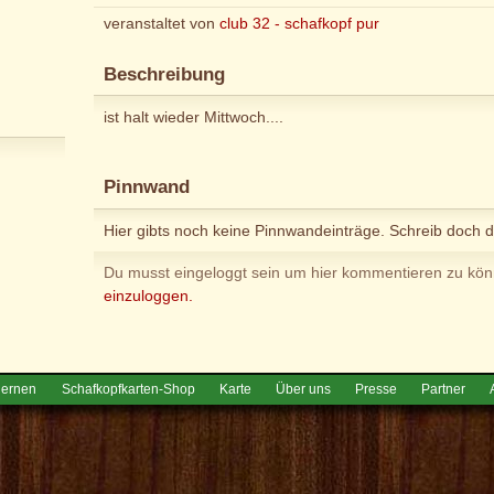
veranstaltet von
club 32 - schafkopf pur
Beschreibung
ist halt wieder Mittwoch....
Pinnwand
Hier gibts noch keine Pinnwandeinträge. Schreib doch d
Du musst eingeloggt sein um hier kommentieren zu kö
einzuloggen.
lernen
Schafkopfkarten-Shop
Karte
Über uns
Presse
Partner