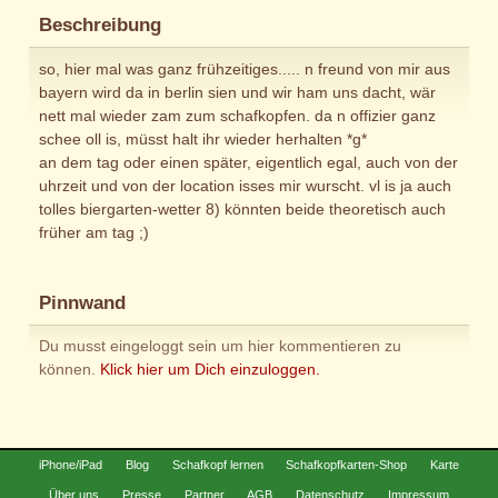
Beschreibung
so, hier mal was ganz frühzeitiges..... n freund von mir aus
bayern wird da in berlin sien und wir ham uns dacht, wär
nett mal wieder zam zum schafkopfen. da n offizier ganz
schee oll is, müsst halt ihr wieder herhalten *g*
an dem tag oder einen später, eigentlich egal, auch von der
uhrzeit und von der location isses mir wurscht. vl is ja auch
tolles biergarten-wetter 8) könnten beide theoretisch auch
früher am tag ;)
Pinnwand
Du musst eingeloggt sein um hier kommentieren zu
können.
Klick hier um Dich einzuloggen.
iPhone/iPad
Blog
Schafkopf lernen
Schafkopfkarten-Shop
Karte
Über uns
Presse
Partner
AGB
Datenschutz
Impressum