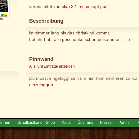
veranstaltet von
club 32 - schafkopf pur
no
Beschreibung
ist nimmer lang bis das christkind kommt...
hoff ihr habt alle geschenke schon beisammen... ;-)
Pinnwand
Alle fünf Einträge anzeigen
Du musst eingeloggt sein um hier kommentieren zu kö
einzuloggen.
lernen
Schafkopfkarten-Shop
Karte
Über uns
Presse
Partner