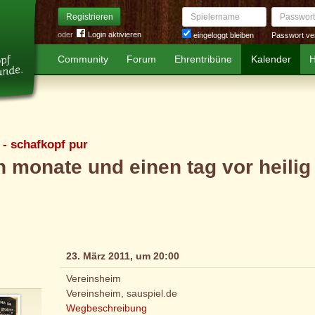
Spielername
Passwort
Registrieren
oder
Login aktivieren
Passwort ve
eingeloggt bleiben
Community
Forum
Ehrentribüne
Kalender
H
 - schafkopf pur
 monate und einen tag vor heili
23. März 2011, um 20:00
Vereinsheim
Vereinsheim, sauspiel.de
Wegbeschreibung