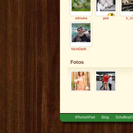
edmuina
jank
k_U
NichtDieMama666
Fotos
iPhone/iPad
Blog
Schafkopf 