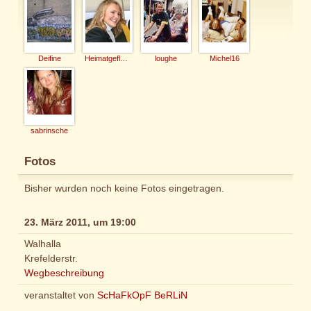
Deifine
Heimatgeflohene
loughe
Michel16
sabrinsche
Fotos
Bisher wurden noch keine Fotos eingetragen.
23. März 2011, um 19:00
Walhalla
Krefelderstr.
Wegbeschreibung
veranstaltet von
ScHaFkOpF BeRLiN