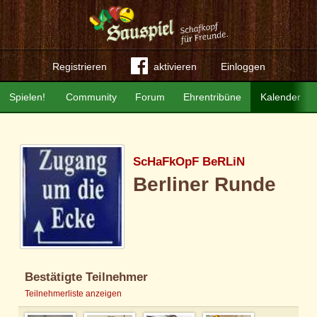
Registrieren
aktivieren
Einloggen
Spielen!
Community
Forum
Ehrentribüne
Kalender
ScHaFkOpF BeRLiN
Berliner Runde
Bestätigte Teilnehmer
Teilnehmerliste anzeigen