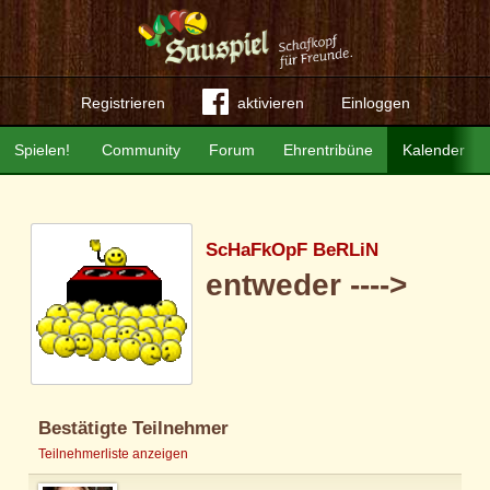
Registrieren
aktivieren
Einloggen
Spielen!
Community
Forum
Ehrentribüne
Kalender
ScHaFkOpF BeRLiN
entweder ---->
Bestätigte Teilnehmer
Teilnehmerliste anzeigen