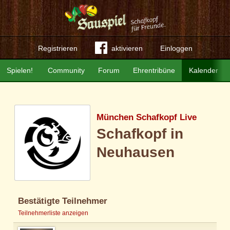
Registrieren
aktivieren
Einloggen
Spielen!
Community
Forum
Ehrentribüne
Kalender
München Schafkopf Live
Schafkopf in
Neuhausen
Bestätigte Teilnehmer
Teilnehmerliste anzeigen