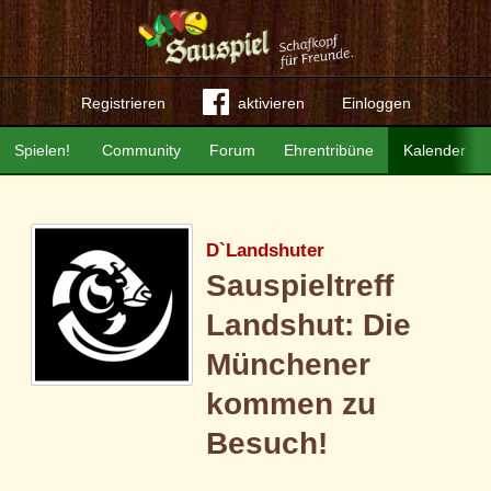
Registrieren
aktivieren
Einloggen
Spielen!
Community
Forum
Ehrentribüne
Kalender
D`Landshuter
Sauspieltreff
Landshut: Die
Münchener
kommen zu
Besuch!