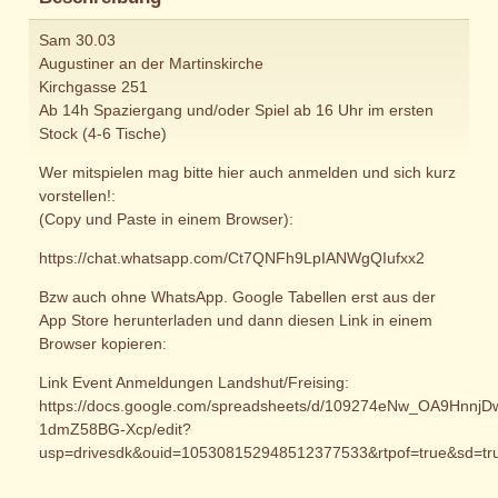
Sam 30.03
Augustiner an der Martinskirche
Kirchgasse 251
Ab 14h Spaziergang und/oder Spiel ab 16 Uhr im ersten
Stock (4-6 Tische)
Wer mitspielen mag bitte hier auch anmelden und sich kurz
vorstellen!:
(Copy und Paste in einem Browser):
https://chat.whatsapp.com/Ct7QNFh9LpIANWgQIufxx2
Bzw auch ohne WhatsApp. Google Tabellen erst aus der
App Store herunterladen und dann diesen Link in einem
Browser kopieren:
Link Event Anmeldungen Landshut/Freising:
https://docs.google.com/spreadsheets/d/109274eNw_OA9HnnjD
1dmZ58BG-Xcp/edit?
usp=drivesdk&ouid=105308152948512377533&rtpof=true&sd=tr