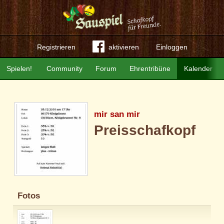
Registrieren
aktivieren
Einloggen
Spielen!
Community
Forum
Ehrentribüne
Kalender
mir san mir
Preisschafkopf
Fotos