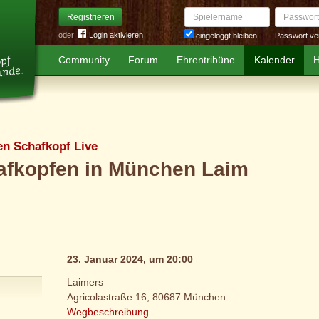
Spielername
Passwort
Registrieren
oder
Login aktivieren
Passwort ve
eingeloggt bleiben
Community
Forum
Ehrentribüne
Kalender
H
n Schafkopf Live
afkopfen in München Laim
23. Januar 2024, um 20:00
Laimers
Agricolastraße 16, 80687 München
Wegbeschreibung