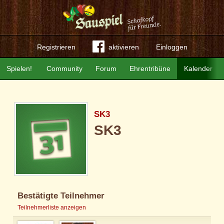
Registrieren
aktivieren
Einloggen
Spielen!
Community
Forum
Ehrentribüne
Kalender
SK3
SK3
Bestätigte Teilnehmer
Teilnehmerliste anzeigen