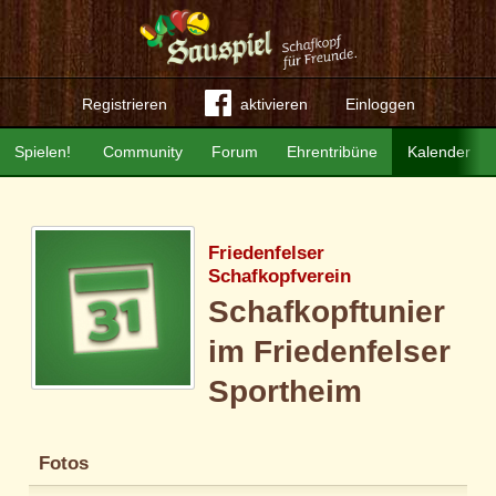
Registrieren
aktivieren
Einloggen
Spielen!
Community
Forum
Ehrentribüne
Kalender
Friedenfelser
Schafkopfverein
Schafkopftunier
im Friedenfelser
Sportheim
Fotos