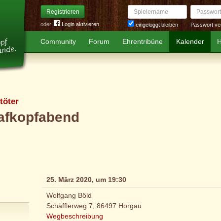
Spielername
Passwort
Registrieren
oder
Login aktivieren
Passwort ve
eingeloggt bleiben
Community
Forum
Ehrentribüne
Kalender
H
töter
afkopfabend
25. März 2020, um 19:30
Wolfgang Böld
Schäfflerweg 7, 86497 Horgau
Wegbeschreibung