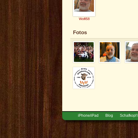
Wolfi58
Fotos
iPhone/iPad
Blog
Schafkopf 