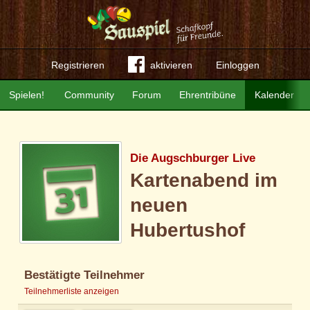
Registrieren
aktivieren
Einloggen
Spielen!
Community
Forum
Ehrentribüne
Kalender
Die Augschburger Live
Kartenabend im
neuen
Hubertushof
Bestätigte Teilnehmer
Teilnehmerliste anzeigen