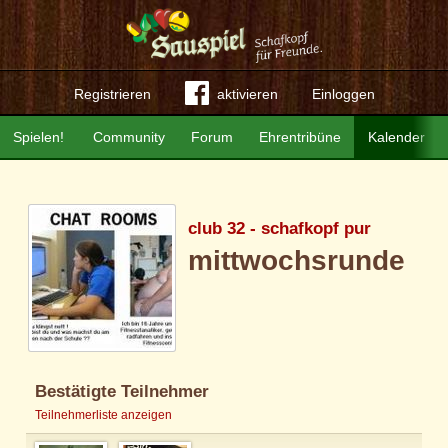
Registrieren
aktivieren
Einloggen
Spielen!
Community
Forum
Ehrentribüne
Kalender
club 32 - schafkopf pur
mittwochsrunde
Bestätigte Teilnehmer
Teilnehmerliste anzeigen