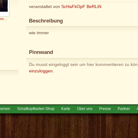
veranstaltet von
ScHaFkOpF BeRLiN
GehtNimmaGenau
Beschreibung
wie immer
Pinnwand
Du musst eingeloggt sein um hier kommentieren zu kö
einzuloggen.
lernen
Schafkopfkarten-Shop
Karte
Über uns
Presse
Partner