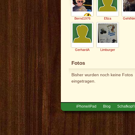
Bernd1976
Efiza
GerhardA
Limburger
Fotos
Bisher wurden noch keine Fotos
eingetragen.
iPhone/iPad
Blog
Schafkopf 