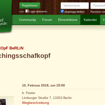
Spielername
Passwort
Registrieren
oder
Login aktivieren
Passwort ve
eingeloggt bleiben
Community
Forum
Ehrentribüne
Kalender
H
kOpF BeRLiN
chingsschafkopf
10. Februar 2018, um 19:00
b. Paster
Limburger Straße 7, 13353 Berlin
Wegbeschreibung