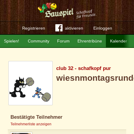
Registrieren
aktivieren
Einloggen
Spielen!
Community
Forum
Ehrentribüne
Kalender
club 32 - schafkopf pur
wiesnmontagsrund
Bestätigte Teilnehmer
Teilnehmerliste anzeigen