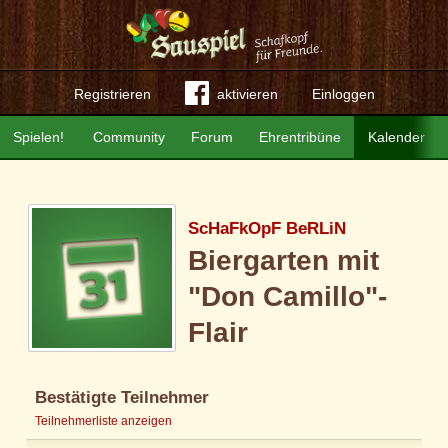
Registrieren
aktivieren
Einloggen
Spielen!
Community
Forum
Ehrentribüne
Kalender
ScHaFkOpF BeRLiN
Biergarten mit
"Don Camillo"-
Flair
Bestätigte Teilnehmer
Teilnehmerliste anzeigen