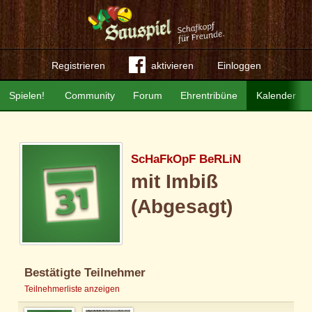
Registrieren
aktivieren
Einloggen
Spielen!
Community
Forum
Ehrentribüne
Kalender
ScHaFkOpF BeRLiN
mit Imbiß
(Abgesagt)
Bestätigte Teilnehmer
Teilnehmerliste anzeigen