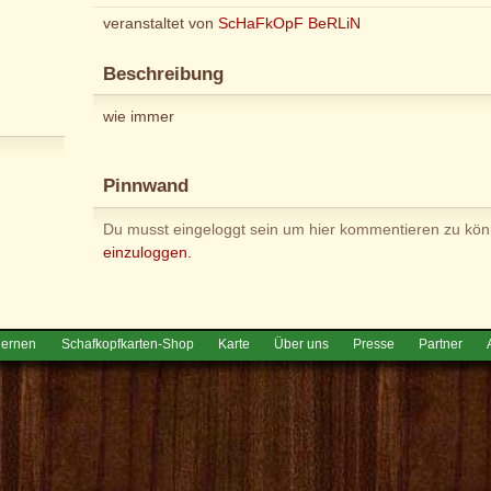
veranstaltet von
ScHaFkOpF BeRLiN
Beschreibung
wie immer
Pinnwand
Du musst eingeloggt sein um hier kommentieren zu kö
einzuloggen.
lernen
Schafkopfkarten-Shop
Karte
Über uns
Presse
Partner