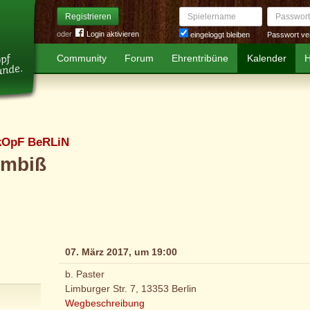
Spielername
Passwort
Registrieren
oder
Login aktivieren
Passwort ve
eingeloggt bleiben
Community
Forum
Ehrentribüne
Kalender
H
kOpF BeRLiN
Imbiß
07. März 2017, um 19:00
b. Paster
Limburger Str. 7, 13353 Berlin
Wegbeschreibung