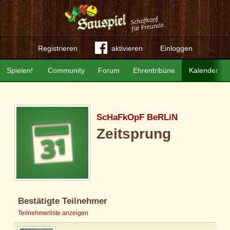
Registrieren
aktivieren
Einloggen
Spielen!
Community
Forum
Ehrentribüne
Kalender
ScHaFkOpF BeRLiN
Zeitsprung
Bestätigte Teilnehmer
Teilnehmerliste anzeigen