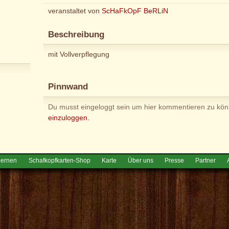
veranstaltet von
ScHaFkOpF BeRLiN
Beschreibung
mit Vollverpflegung
Pinnwand
Du musst eingeloggt sein um hier kommentieren zu kö
einzuloggen.
lernen
Schafkopfkarten-Shop
Karte
Über uns
Presse
Partner