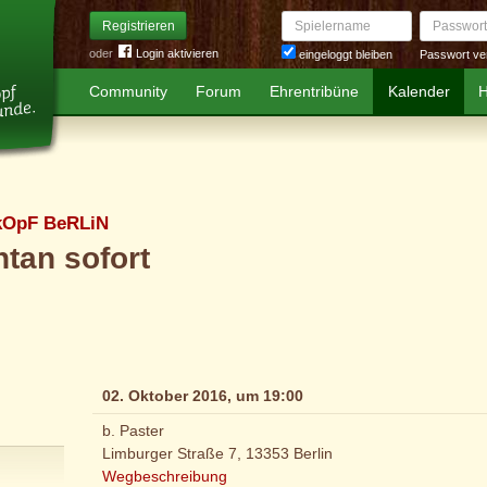
Spielername
Passwort
Registrieren
oder
Login aktivieren
Passwort ve
eingeloggt bleiben
Community
Forum
Ehrentribüne
Kalender
H
kOpF BeRLiN
tan sofort
02. Oktober 2016, um 19:00
b. Paster
Limburger Straße 7, 13353 Berlin
Wegbeschreibung