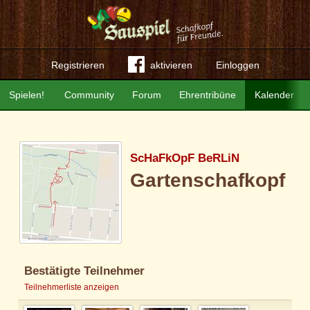
Registrieren
aktivieren
Einloggen
Spielen!
Community
Forum
Ehrentribüne
Kalender
ScHaFkOpF BeRLiN
Gartenschafkopf
Bestätigte Teilnehmer
Teilnehmerliste anzeigen