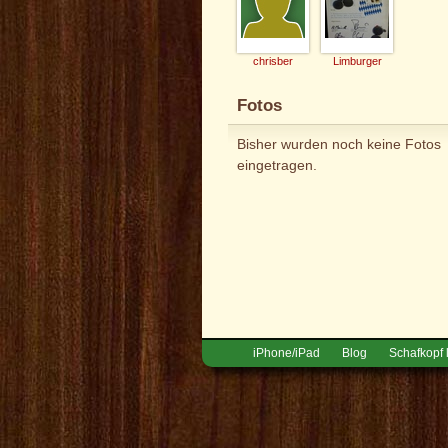
chrisber
Limburger
Fotos
Bisher wurden noch keine Fotos
eingetragen.
iPhone/iPad
Blog
Schafkopf 