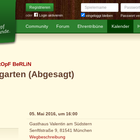
Spielername
Passwort
Registrieren
oder
Login aktivieren
Passwort ve
eingeloggt bleiben
Community
Forum
Ehrentribüne
Kalender
H
kOpF BeRLiN
garten (Abgesagt)
05. Mai 2016, um 16:00
Gasthaus Valentin am Südstern
Senftlstraße 9, 81541 München
Wegbeschreibung