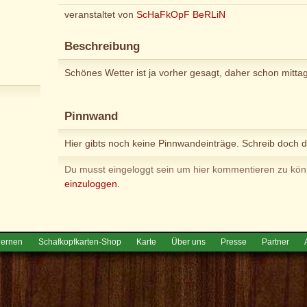
veranstaltet von
ScHaFkOpF BeRLiN
Beschreibung
Schönes Wetter ist ja vorher gesagt, daher schon mittag
Pinnwand
Hier gibts noch keine Pinnwandeinträge. Schreib doch d
Du musst eingeloggt sein um hier kommentieren zu kö
einzuloggen.
lernen
Schafkopfkarten-Shop
Karte
Über uns
Presse
Partner