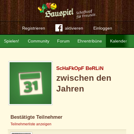
Registrieren
aktivieren
Einloggen
Spielen!
Community
Forum
Ehrentribüne
Kalender
ScHaFkOpF BeRLiN
zwischen den
Jahren
Bestätigte Teilnehmer
Teilnehmerliste anzeigen