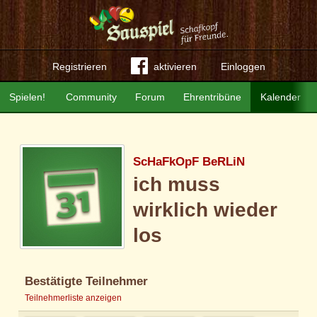
Registrieren
aktivieren
Einloggen
Spielen!
Community
Forum
Ehrentribüne
Kalender
ScHaFkOpF BeRLiN
ich muss
wirklich wieder
los
Bestätigte Teilnehmer
Teilnehmerliste anzeigen