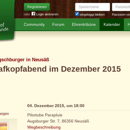
Spielername
Passwort
Registrieren
oder
Login aktivieren
Passwort ve
eingeloggt bleiben
Community
Forum
Ehrentribüne
Kalender
H
gschburger in Neusäß
afkopfabend im Dezember 2015
04. Dezember 2015, um 18:00
zeigen
Pilsstube Parapluie
Augsburger Str. 7, 86356 Neusäß
Wegbeschreibung