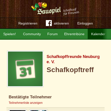
Registrieren
aktivieren
Einloggen
Spielen!
Community
Forum
Ehrentribüne
Kalender
Schafkopffreunde Neuburg
e. V.
Schafkopftreff
Bestätigte Teilnehmer
Teilnehmerliste anzeigen