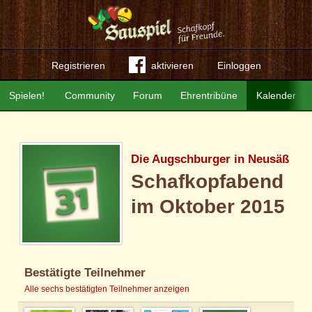
Registrieren
aktivieren
Einloggen
Spielen!
Community
Forum
Ehrentribüne
Kalender
Die Augschburger in Neusäß
Schafkopfabend
im Oktober 2015
Bestätigte Teilnehmer
Alle sechs bestätigten Teilnehmer anzeigen