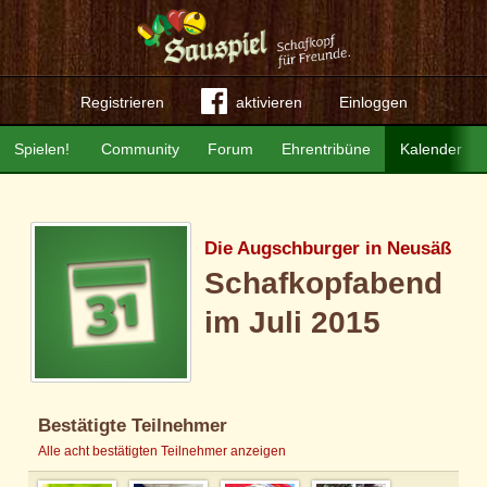
Registrieren
aktivieren
Einloggen
Spielen!
Community
Forum
Ehrentribüne
Kalender
Die Augschburger in Neusäß
Schafkopfabend
im Juli 2015
Bestätigte Teilnehmer
Alle acht bestätigten Teilnehmer anzeigen