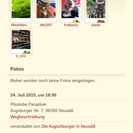
BlackMamba206
effe2007
fcablacky
joladio
k_Uno
Fotos
Bisher wurden noch keine Fotos eingetragen.
24. Juli 2015, um 18:00
Pilsstube Parapluie
Augsburger Str. 7, 86356 Neusäß
Wegbeschreibung
veranstaltet von
Die Augschburger in Neusäß