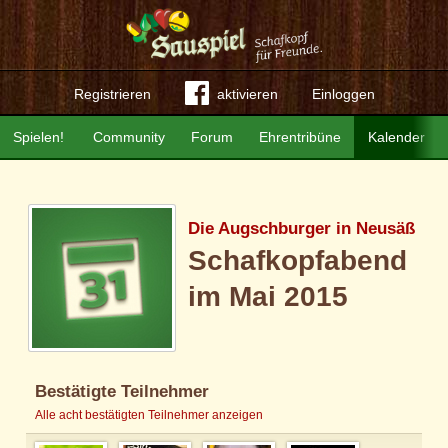
Registrieren
aktivieren
Einloggen
Spielen!
Community
Forum
Ehrentribüne
Kalender
Die Augschburger in Neusäß
Schafkopfabend
im Mai 2015
Bestätigte Teilnehmer
Alle acht bestätigten Teilnehmer anzeigen