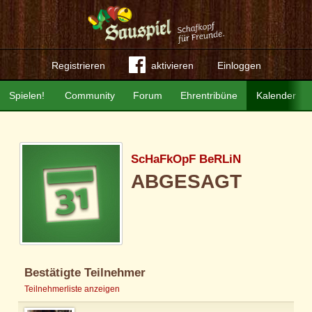
Registrieren
aktivieren
Einloggen
Spielen!
Community
Forum
Ehrentribüne
Kalender
ScHaFkOpF BeRLiN
ABGESAGT
Bestätigte Teilnehmer
Teilnehmerliste anzeigen