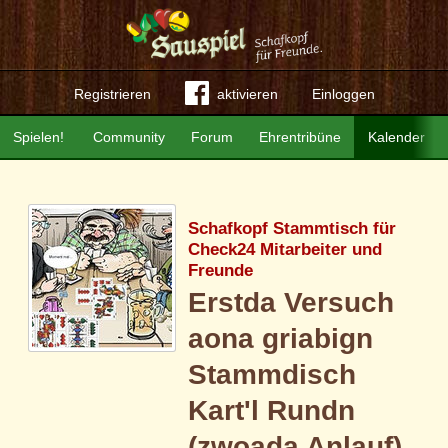
Registrieren
aktivieren
Einloggen
Spielen!
Community
Forum
Ehrentribüne
Kalender
Schafkopf Stammtisch für
Check24 Mitarbeiter und
Freunde
Erstda Versuch
aona griabign
Stammdisch
Kart'l Rundn
(zwoada Anlauf)