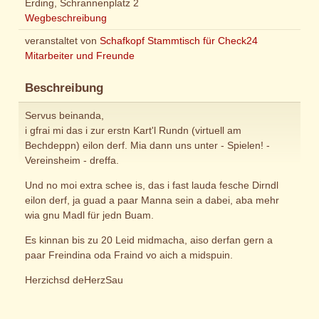
Erding, Schrannenplatz 2
Wegbeschreibung
veranstaltet von
Schafkopf Stammtisch für Check24
Mitarbeiter und Freunde
Beschreibung
Servus beinanda,
i gfrai mi das i zur erstn Kart'l Rundn (virtuell am
Bechdeppn) eilon derf. Mia dann uns unter - Spielen! -
Vereinsheim - dreffa.
Und no moi extra schee is, das i fast lauda fesche Dirndl
eilon derf, ja guad a paar Manna sein a dabei, aba mehr
wia gnu Madl für jedn Buam.
Es kinnan bis zu 20 Leid midmacha, aiso derfan gern a
paar Freindina oda Fraind vo aich a midspuin.
Herzichsd deHerzSau