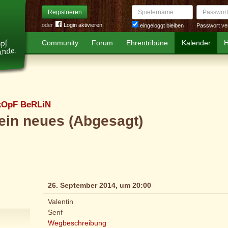
Spielername
Passwort
Registrieren
oder
Login aktivieren
Passwort ve
eingeloggt bleiben
Community
Forum
Ehrentribüne
Kalender
H
kOpF BeRLiN
ein neues (Abgesagt)
26. September 2014, um 20:00
Valentin
Senf
Wegbeschreibung