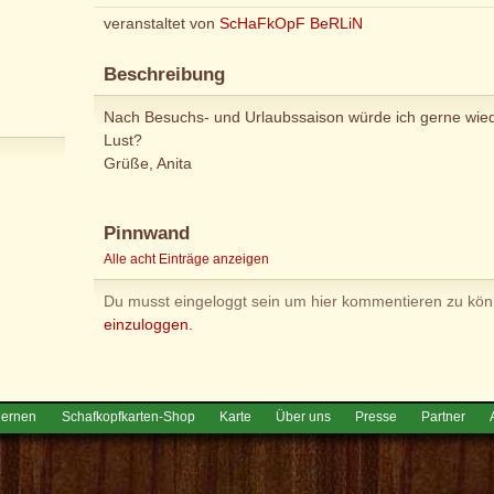
veranstaltet von
ScHaFkOpF BeRLiN
Beschreibung
Nach Besuchs- und Urlaubssaison würde ich gerne wied
Lust?
Grüße, Anita
Pinnwand
Alle acht Einträge anzeigen
Du musst eingeloggt sein um hier kommentieren zu kö
einzuloggen.
lernen
Schafkopfkarten-Shop
Karte
Über uns
Presse
Partner