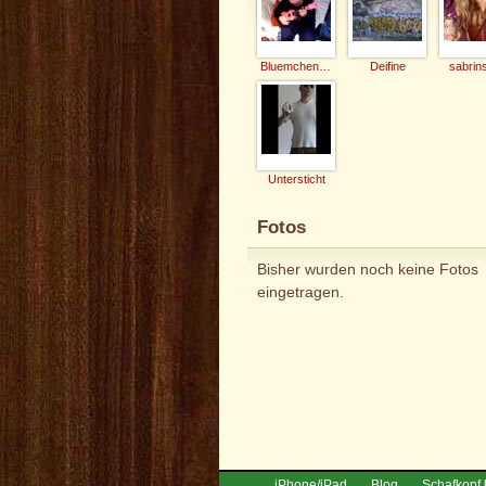
Bluemchen-Caro
Deifine
sabrin
Untersticht
Fotos
Bisher wurden noch keine Fotos
eingetragen.
iPhone/iPad
Blog
Schafkopf 