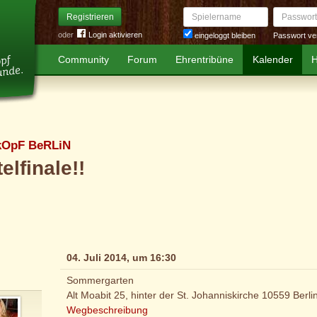
Spielername
Passwort
Registrieren
oder
Login aktivieren
Passwort ve
eingeloggt bleiben
Community
Forum
Ehrentribüne
Kalender
H
kOpF BeRLiN
telfinale!!
04. Juli 2014, um 16:30
Sommergarten
Alt Moabit 25, hinter der St. Johanniskirche 10559 Berli
Wegbeschreibung