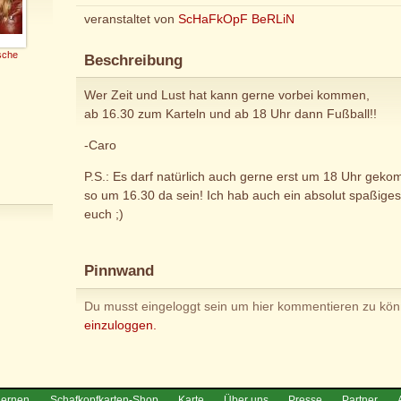
veranstaltet von
ScHaFkOpF BeRLiN
sche
Beschreibung
Wer Zeit und Lust hat kann gerne vorbei kommen,
ab 16.30 zum Karteln und ab 18 Uhr dann Fußball!!
-Caro
P.S.: Es darf natürlich auch gerne erst um 18 Uhr gek
so um 16.30 da sein! Ich hab auch ein absolut spaßiges S
euch ;)
Pinnwand
Du musst eingeloggt sein um hier kommentieren zu kö
einzuloggen.
lernen
Schafkopfkarten-Shop
Karte
Über uns
Presse
Partner