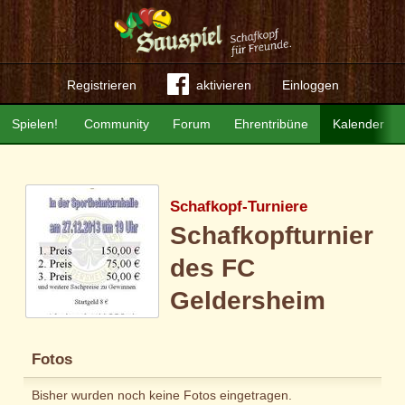
Registrieren
aktivieren
Einloggen
Spielen!
Community
Forum
Ehrentribüne
Kalender
Schafkopf-Turniere
Schafkopfturnier
des FC
Geldersheim
Fotos
Bisher wurden noch keine Fotos eingetragen.